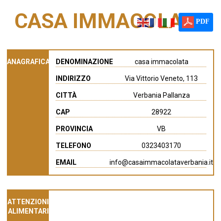
CASA IMMACOLATA
PDF
ANAGRAFICA
DENOMINAZIONE
casa immacolata
INDIRIZZO
Via Vittorio Veneto, 113
CITTÀ
Verbania Pallanza
CAP
28922
PROVINCIA
VB
TELEFONO
0323403170
EMAIL
info@casaimmacolataverbania.it
ATTENZIONI
ALIMENTARI