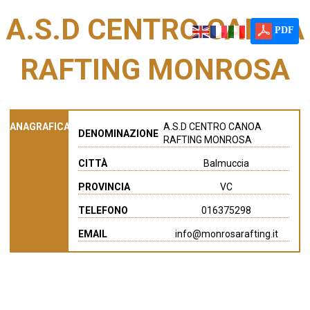
A.S.D CENTRO CANOA
PDF
RAFTING MONROSA
ANAGRAFICA
A.S.D CENTRO CANOA
DENOMINAZIONE
RAFTING MONROSA
CITTÀ
Balmuccia
PROVINCIA
VC
TELEFONO
016375298
EMAIL
info@monrosarafting.it