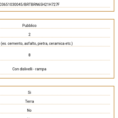
03651030045/BRTBRN65H21H727F
Pubblico
2
 (es. cemento, asfalto, pietra, ceramica etc.)
8
Con dislivelli - rampa
Si
Terra
No